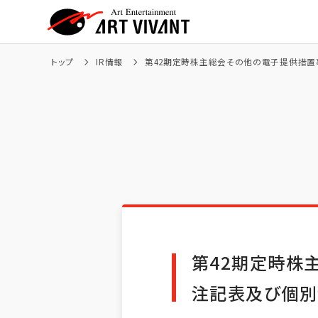
トップ
IR情報
第42期定時株主総会その他の電子提供措置
Company
Art
Message
会社概要
アート事業
第42期定時株
注記表及び個別