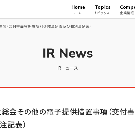
Home
Topics
Comp
ホーム
トピックス
企業情報
事項（交付書面省略事項）（連結注記表及び個別注記表）
IR News
IRニュース
Yoga
Vision
Finance
トップメッセージ
ヨガ事業
グループビジョン
主総会その他の電子提供措置事項（交付書
注記表）