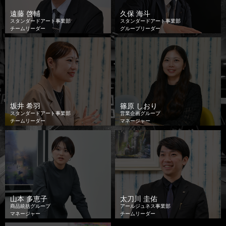
遠藤 啓輔
久保 海斗
スタンダードアート事業部
スタンダードアート事業部
チームリーダー
グループリーダー
坂井 希羽
篠原 しおり
スタンダードアート事業部
営業企画グループ
チームリーダー
マネージャー
山本 多恵子
太刀川 圭佑
商品統括グループ
アールジュネス事業部
マネージャー
チームリーダー