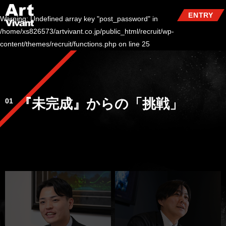
ENTRY
Warning
: Undefined array key "post_password" in
/home/xs826573/artvivant.co.jp/public_html/recruit/wp-
content/themes/recruit/functions.php
on line
25
『未完成』からの「挑戦」
01