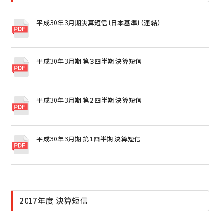
平成30年3月期決算短信〔日本基準〕（連結）
平成30年3月期 第３四半期 決算短信
平成30年3月期 第２四半期 決算短信
平成30年3月期 第1四半期 決算短信
2017年度 決算短信