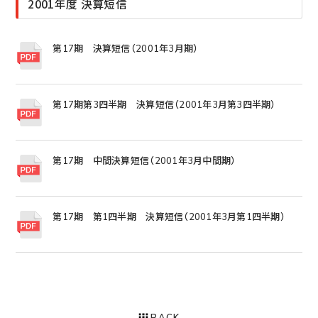
2001年度 決算短信
第17期 決算短信（2001年3月期）
第17期第3四半期 決算短信（2001年3月第3四半期）
第17期 中間決算短信（2001年3月中間期）
第17期 第1四半期 決算短信（2001年3月第1四半期）
BACK