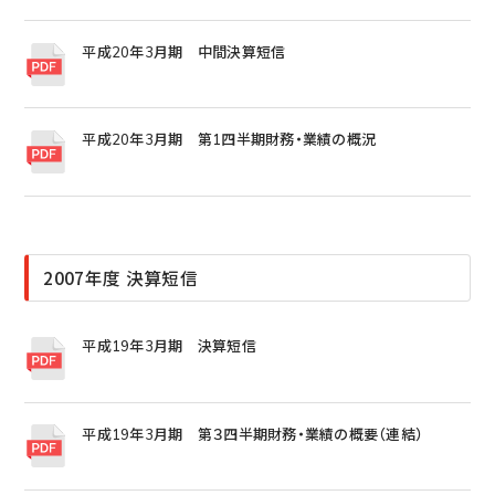
平成20年3月期 中間決算短信
平成20年3月期 第1四半期財務・業績の概況
2007年度 決算短信
平成19年3月期 決算短信
平成19年3月期 第３四半期財務・業績の概要（連結）