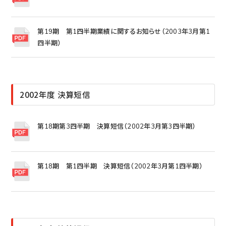
第19期 第1四半期業績に関するお知らせ（2003年3月第1
四半期）
2002年度 決算短信
第18期第3四半期 決算短信（2002年3月第3四半期）
第18期 第1四半期 決算短信（2002年3月第1四半期）