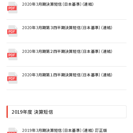
2020年3月期決算短信〔日本基準〕（連結）
2020年3月期第３四半期決算短信〔日本基準〕（連結）
2020年3月期第２四半期決算短信〔日本基準〕（連結）
2020年3月期第１四半期決算短信〔日本基準〕（連結）
2019年度 決算短信
2019年3月期決算短信〔日本基準〕（連結） 訂正版