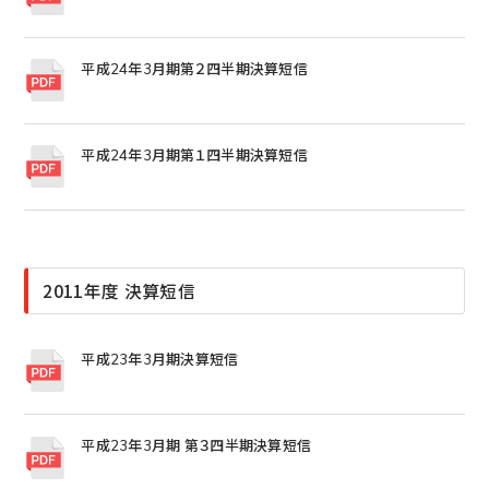
平成24年3月期第２四半期決算短信
平成24年3月期第１四半期決算短信
2011年度 決算短信
平成23年3月期決算短信
平成23年3月期 第３四半期決算短信