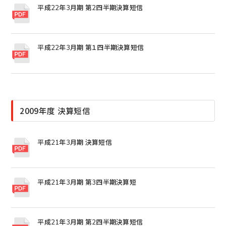
平成22年3月期 第2四半期決算短信
平成22年3月期 第１四半期決算短信
2009年度 決算短信
平成21年3月期 決算短信
平成21年3月期 第3四半期決算短
平成21年3月期 第2四半期決算短信