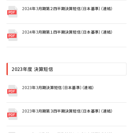
2024年3月期第２四半期決算短信〔日本基準〕（連結）
2024年3月期第１四半期決算短信〔日本基準〕（連結）
2023年度 決算短信
2023年3月期決算短信〔日本基準〕（連結）
2023年3月期第３四半期決算短信〔日本基準〕（連結）