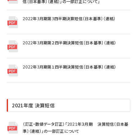
信〔日本基準〕（連結）」の一部訂正について」
2022年3月期第3四半期決算短信〔日本基準〕（連結）
2022年3月期第２四半期決算短信〔日本基準〕（連結）
2022年3月期第１四半期決算短信〔日本基準〕（連結）
2021年度 決算短信
（訂正・数値データ訂正）「2021年３月期 決算短信〔日本基
準〕（連結）」の一部訂正について