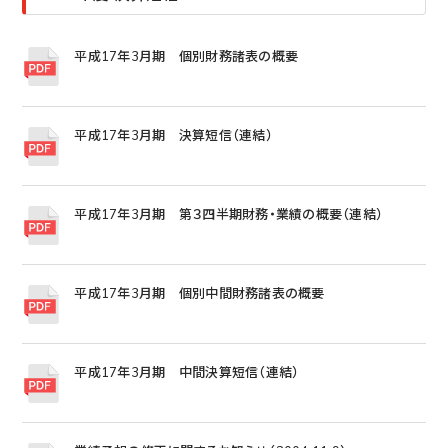
平成17年3月期 個別財務諸表の概要
平成17年3月期 決算短信（連結）
平成17年3月期 第３四半期財務・業績の概要（連結）
平成17年3月期 個別中間財務諸表の概要
平成17年3月期 中間決算短信（連結）