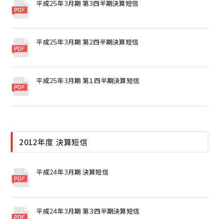
平成25年3月期 第3四半期決算短信
平成25年3月期 第2四半期決算短信
平成25年3月期 第１四半期決算短信
2012年度 決算短信
平成24年3月期 決算短信
平成24年3月期 第３四半期決算短信